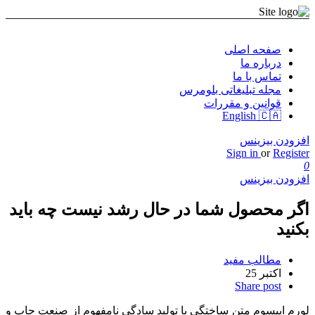
صفحه اصلی
درباره ما
تماس با ما
مجله تبلیغاتی بلومرس
قوانین و مقررات
English 🇨🇦
افزودن بیزینس
Sign in
or
Register
0
افزودن بیزینس
اگر محصول شما در حال رشد نیست چه باید
بکنید
مطالب مفید
اکتبر
25
Share post
لورم ایپسوم متن ساختگی با تولید سادگی نامفهوم از صنعت چاپ و