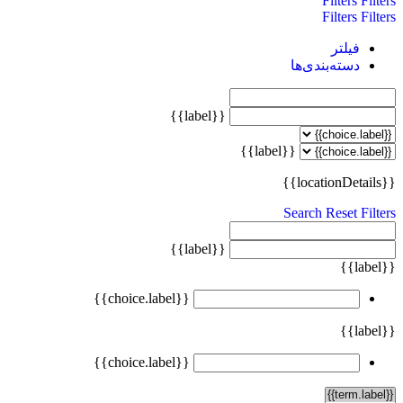
Filters
Filters
Filters
Filters
فیلتر
دسته‌بندی‌ها
{{label}}
{{label}}
{{locationDetails}}
Search
Reset Filters
{{label}}
{{label}}
{{choice.label}}
{{label}}
{{choice.label}}