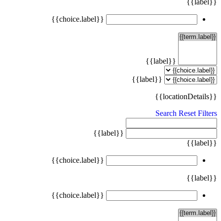
{{label}}
{{choice.label}}
{{label}}
{{label}}
{{locationDetails}}
Search
Reset Filters
{{label}}
{{label}}
{{choice.label}}
{{label}}
{{choice.label}}